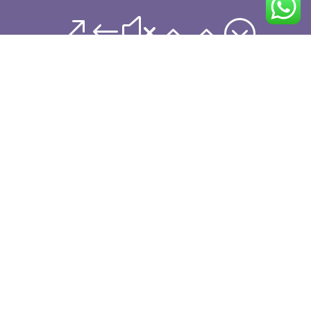
&#x22;
Building
Successful
Businesses
Since
1985
Excepteur sint occaecat cupidatat non proident,
sunt in culpa qui officia deserunt mollit anim id
est laborum. Sed ut perspiciatis unde omnis